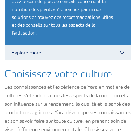
avez besoin de plus de conseils concernant la
nutrition des plantes ? Cherchez parmi nos
solutions et trouvez des recommandations utiles
et des conseils sur tous les aspects de la
fertilisation.
Explore more
Toggl
Nutrition des cultures
Choisissez votre culture
Les connaissances et l'expérience de Yara en matière de
Engrais
cultures s'étendent à tous les aspects de la nutrition et à
son influence sur le rendement, la qualité et la santé des
Outils et services
productions agricoles. Yara développe ses connaissances
et son savoir-faire sur toute culture, en prenant soin de
Cultivez l'avenir
viser l’efficience environnementale. Choisissez votre