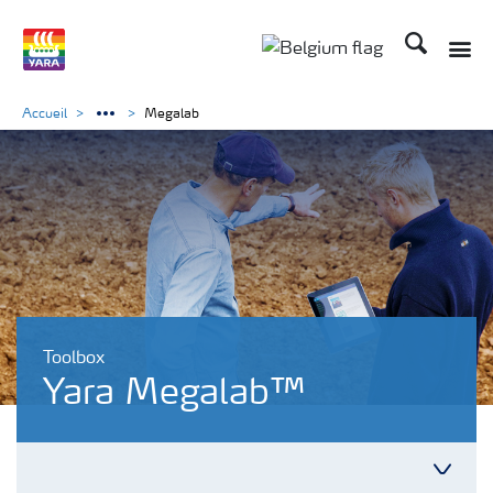
Recherche
Accueil
Megalab
Toolbox
Yara Megalab™