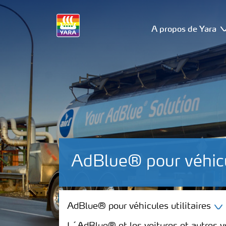
A propos de Yara
AdBlue® pour véhic
AdBlue® pour véhicules utilitaires
AdBlue® pour véhicules utilitaires