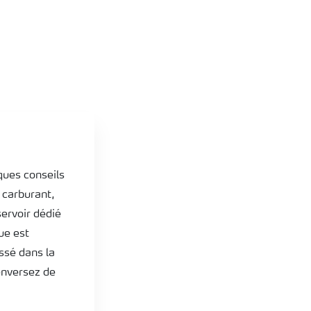
lques conseils
e carburant,
servoir dédié
ue est
assé dans la
enversez de
.