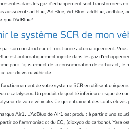
résentes dans les gaz d’échappement sont transformées en u
ois aussi écrit: ad blue, Ad Blue, Ad-Blue, addblue, andblue,
ce-que l’AdBlue?
enir le système SCR de mon vé
lé par son constructeur et fonctionne automatiquement. Vous
’AdBlue est automatiquement injecté dans les gaz d’échappeme
mme pour l’ajustement de la consommation de carburant, le n
ucteur de votre véhicule.
fonctionnement de votre système SCR en utilisant uniqueme
 votre catalyseur. Un produit de qualité inférieure risque de c
alyseur de votre véhicule. Ce qui entrainent des coûts élevés 
arque Air1. L’AdBlue de Air1 est produit à partir d’une solut
 partir de l’ammoniac et du CO₂ (dioxyde de carbone). Yara es