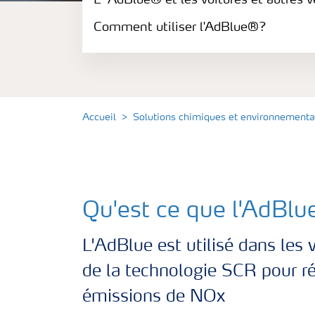
L´AdBlue® et les voitures et autres vé
L’AdBlue® et les engins mobiles non-rout
Comment utiliser l'AdBlue®?
L´AdBlue® et les voitures et autres véhicu
L’AdBlue® et les trains
Accueil
Solutions chimiques et environnementa
OptiSpray
Comment utiliser l'AdBlue®?
Qu'est ce que l'AdBl
L'AdBlue est utilisé dans les 
de la technologie SCR pour ré
émissions de NOx