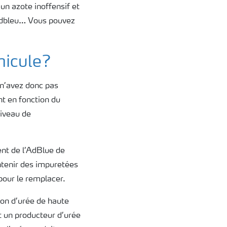
n azote inoffensif et
 adbleu… Vous pouvez
hicule?
 n’avez donc pas
nt en fonction du
iveau de
nt de l’AdBlue de
ontenir des impuretées
pour le remplacer.
ion d’urée de haute
t un producteur d’urée