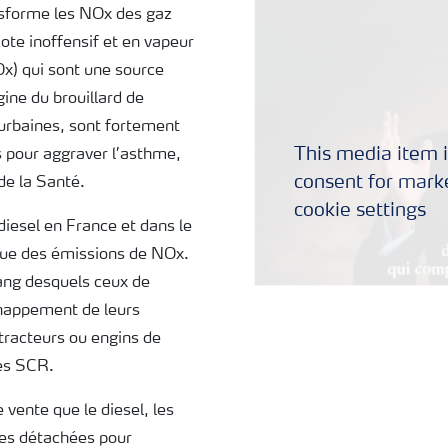
nsforme les NOx des gaz
ote inoffensif et en vapeur
Ox) qui sont une source
gine du brouillard de
 urbaines, sont fortement
This media item i
 pour aggraver l’asthme,
consent for marke
de la Santé.
cookie settings
diesel en France et dans le
ique des émissions de NOx.
ang desquels ceux de
chappement de leurs
 tracteurs ou engins de
mes SCR.
vente que le diesel, les
èces détachées pour