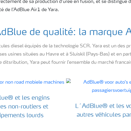
directement de sa production d’urée en fusion, et se distingue d
eté de l’AdBlue Air1 de Yara.
dBlue de qualité: la marque 
icules diesel équipés de la technologie SCR. Yara est un des 
 usines situées au Havre et à Sluiskil (Pays-Bas) et en part
 ditsribution, Yara peut fournir l'ensemble du marché franca
lue® et les engins
L´AdBlue® et les vo
es non-routiers et
autres véhicules par
ipements lourds