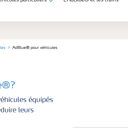
hicules particuliers
L’AdBlue® et les trains
iers et équipements lourds
les particuliers
les
AdBlue® pour véhicules
ue®?
véhicules équipés
duire leurs