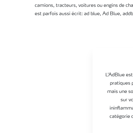
camions, tracteurs, voitures ou engins de ch
est parfois aussi écrit: ad blue, Ad Blue, add
Practical tips
L'AdBlue est 
pratiques p
mais une sol
sur v
ininflammab
catégorie 