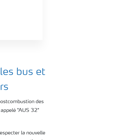
les bus et
rs
t postcombustion des
if appelé "AUS 32"
respecter la nouvelle