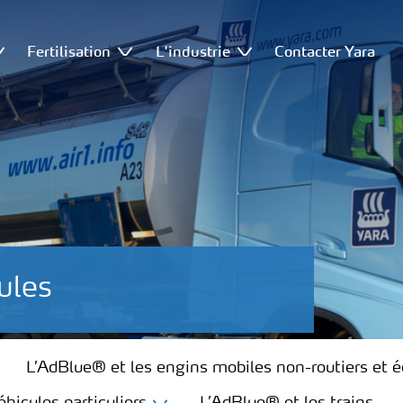
Fertilisation
L'industrie
Contacter Yara
ules
L’AdBlue® et les engins mobiles non-routiers et 