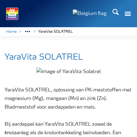
Zoek op Yar
Toggle
Toggle country langu
Home
YaraVita SOLATREL
YaraVita SOLATREL
YaraVita SOLATREL, oplossing van PK-meststoffen met
magnesium (Mg), mangaan (Mn) en zink (Zn).
Bladmeststof voor aardappelen en mais.
Bij aardappel kan YaraVita SOLATREL zowel de
knolaanleg als de knolontwikkeling beïnvloeden. Een