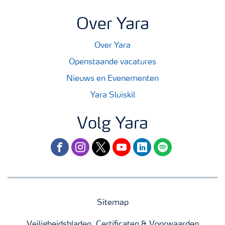
Over Yara
Over Yara
Openstaande vacatures
Nieuws en Evenementen
Yara Sluiskil
Volg Yara
facebook
instagram
twitter
youtube
linkedin
spotify
Sitemap
Veiligheidsbladen, Certificaten & Voorwaarden