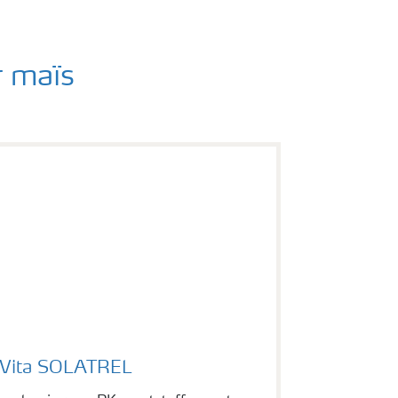
r maïs
aVita SOLATREL