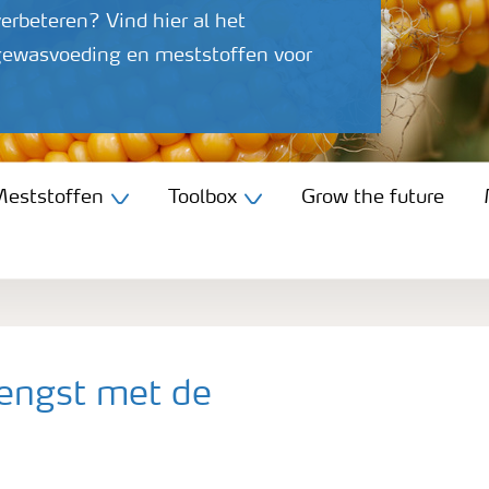
verbeteren? Vind hier al het
gewasvoeding en meststoffen voor
eststoffen
Toolbox
Grow the future
engst met de