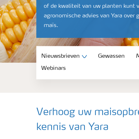
of de kwaliteit van uw planten kunt 
agronomische advies van Yara over 
maïs.
Nieuwsbrieven
Nieuwsbrieven
Gewassen
M
Webinars
Gewassen
Meststoffen
Toolbox
Verhoog uw maisopbr
kennis van Yara
Grow the future