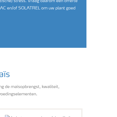
tische) stress. Vraag daarom een offerte
RAC en/of SOLATREL om uw plant goed
aïs
ng de maïsopbrengst, kwaliteit,
e voedingselementen.