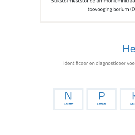
Stikstofmeststof op ammoniumnitraat
toevoeging borium (
He
Identificeer en diagnosticeer vo
N
P
Stikstof
Fosfaat
Kal