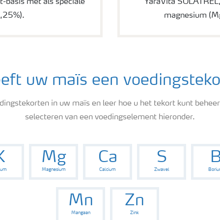
-basis met als speciale
YaraVita SOLATREL,
0,25%).
magnesium (Mg)
eft uw maïs een voedingsteko
edingstekorten in uw maïs en leer hoe u het tekort kunt behee
selecteren van een voedingselement hieronder.
K
Mg
Ca
S
ium
Magnesium
Calcium
Zwavel
Bori
Mn
Zn
Mangaan
Zink