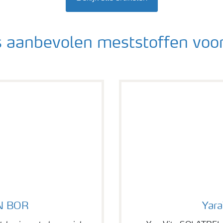
s aanbevolen meststoffen voo
YaraVita SOLATREL
N BOR
Yar