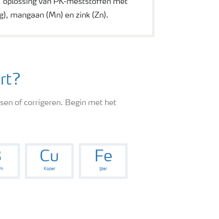
 oplossing van PK-meststoffen met
, mangaan (Mn) en zink (Zn).
rt?
rsen of corrigeren. Begin met het
B
Cu
Fe
um
Koper
IJzer