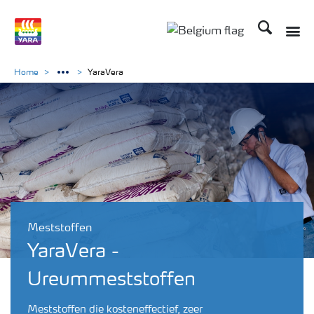
Zoek op Yar
Home
YaraVera
Meststoffen
YaraVera -
Ureummeststoffen
Meststoffen die kosteneffectief, zeer