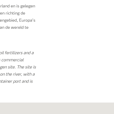
rland en is gelegen
en richting de
vengebied, Europa’s
van de wereld te
il fertilizers and a
’s commercial
gen site. The site is
n the river, with a
ntainer port and is