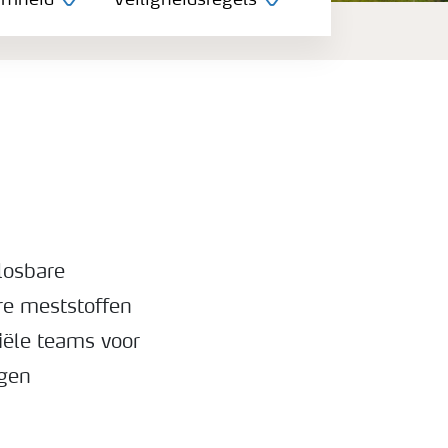
amheid
Veiligheidsregels
losbare
re meststoffen
iële teams voor
ngen