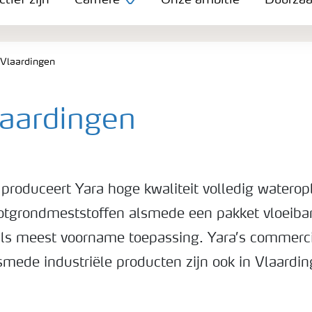
tief zijn
Carrière
Onze ambitie
Duurza
 Vlaardingen
laardingen
 produceert Yara hoge kwaliteit volledig waterop
otgrondmeststoffen alsmede een pakket vloeiba
 als meest voorname toepassing. Yara’s commerc
smede industriële producten zijn ook in Vlaardi