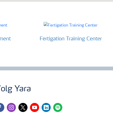
ment
Fertigation Training Center
olg Yara
cebook
instagram
twitter
youtube
linkedin
spotify