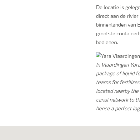
De locatie is gele
direct aan de rivi
binnenlanden van E
grootste containerh
bedienen.
In Vlaardingen Yara 
package of liquid f
teams for fertilizer
located nearby the 
canal network to the
hence a perfect log