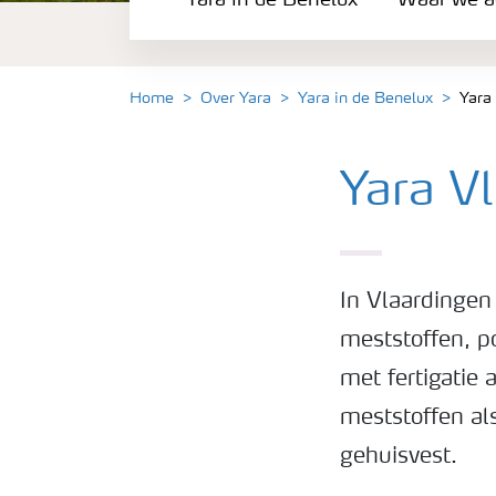
Yara in de Benelux
Waar we ac
Waar we actief zijn
Carrière
Home
Over Yara
Yara in de Benelux
Yara
Onze ambitie
Yara V
Duurzaamheid
In Vlaardingen
Veiligheidsregels
meststoffen, p
met fertigatie
meststoffen al
gehuisvest.