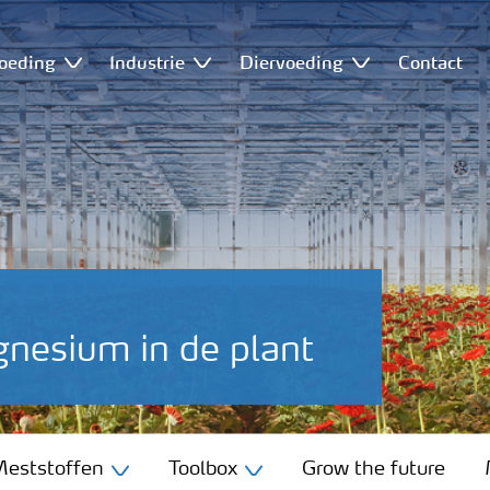
oeding
Industrie
Diervoeding
Contact
gnesium in de plant
eststoffen
Toolbox
Grow the future