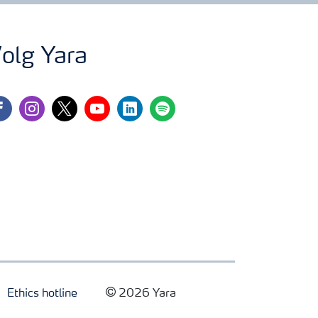
olg Yara
cebook
instagram
twitter
youtube
linkedin
spotify
Ethics hotline
2026 Yara