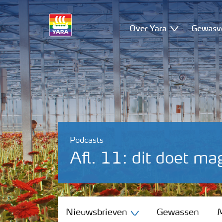
Over Yara
Gewasv
Podcasts
Afl. 11: dit doet ma
Nieuwsbrieven
Nieuwsbrieven
Gewassen
M