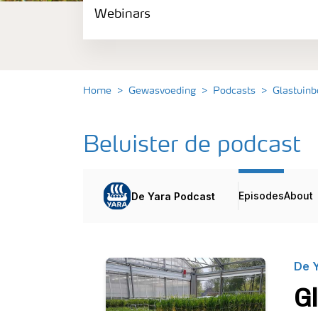
Webinars
Gewassen
Meststoffen
Home
Gewasvoeding
Podcasts
Glastuin
Toolbox
Beluister de podcast
Grow the future
Meststoffen veiligheid
Podcasts
Webinars