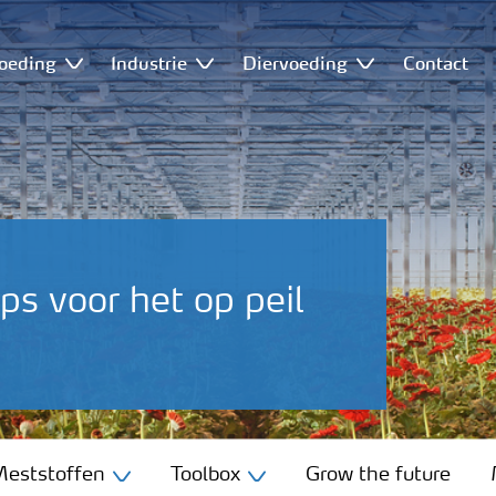
oeding
Industrie
Diervoeding
Contact
ips voor het op peil
eststoffen
Toolbox
Grow the future