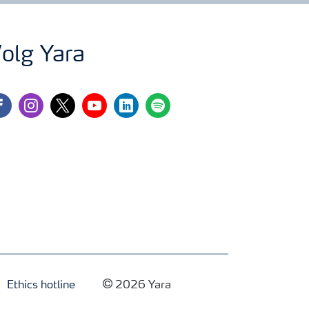
olg Yara
cebook
instagram
twitter
youtube
linkedin
spotify
Ethics hotline
2026 Yara