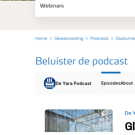
Webinars
Gewassen
Meststoffen
Home
Gewasvoeding
Podcasts
Glastuin
Toolbox
Beluister de podcast
Grow the future
Meststoffen veiligheid
Podcasts
Webinars