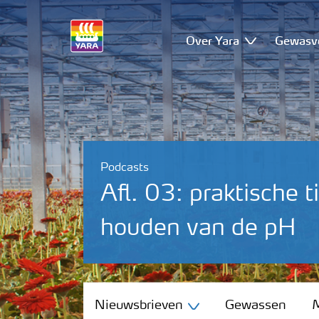
Over Yara
Gewasv
Podcasts
Afl. 03: praktische t
houden van de pH
Nieuwsbrieven
Nieuwsbrieven
Gewassen
M